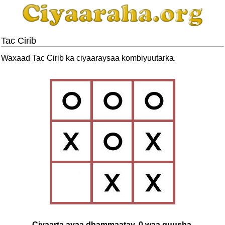
Tac Cirib
Waxaad Tac Cirib ka ciyaaraysaa kombiyuutarka.
Ciyaarta ayaa dhammaatay. 0 waa guusha.