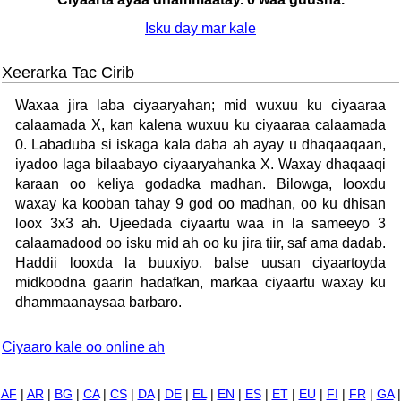
Isku day mar kale
Xeerarka Tac Cirib
Waxaa jira laba ciyaaryahan; mid wuxuu ku ciyaaraa
calaamada X, kan kalena wuxuu ku ciyaaraa calaamada
0. Labaduba si iskaga kala daba ah ayay u dhaqaaqaan,
iyadoo laga bilaabayo ciyaaryahanka X. Waxay dhaqaaqi
karaan oo keliya godadka madhan. Bilowga, looxdu
waxay ka kooban tahay 9 god oo madhan, oo ku dhisan
loox 3x3 ah. Ujeedada ciyaartu waa in la sameeyo 3
calaamadood oo isku mid ah oo ku jira tiir, saf ama dadab.
Haddii looxda la buuxiyo, balse uusan ciyaartoyda
midkoodna gaarin hadafkan, markaa ciyaartu waxay ku
dhammaanaysaa barbaro.
Ciyaaro kale oo online ah
AF
|
AR
|
BG
|
CA
|
CS
|
DA
|
DE
|
EL
|
EN
|
ES
|
ET
|
EU
|
FI
|
FR
|
GA
|